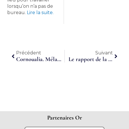
lorsqu’on n’a pas de
bureau.
Lire la suite.
Précédent
Suiva
Précédent
Suivant
Cornoualia. Mélanie André, douze ans de travail à temps partagé
Le rapport de la mission coworking enfin dévoilé !
Partenaires Or