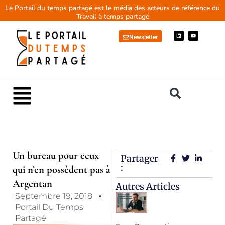
Aller
Le Portail du temps partagé est le média des acteurs de référence du
Travail à temps partagé
au
contenu
L
Y
Newsletter
i
o
n
u
k
t
e
u
d
b
i
e
n
Main
Menu
Un bureau pour ceux
Partager
:
qui n’en possèdent pas à
Argentan
Autres Articles
Septembre 19, 2018
Portail Du Temps
Partagé