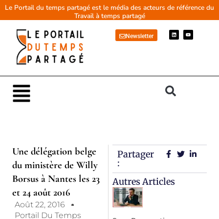
Aller
Le Portail du temps partagé est le média des acteurs de référence du
Travail à temps partagé
au
contenu
L
Y
Newsletter
i
o
n
u
k
t
e
u
d
b
i
e
n
Main
Menu
Une délégation belge
Partager
:
du ministère de Willy
Borsus à Nantes les 23
Autres Articles
et 24 août 2016
Août 22, 2016
Portail Du Temps