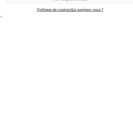
Contact : Bernard
Politique de cookies
Qui sommes-nous ?
Anglezi
06 12 31 15 29 /
bernardanglezi@gmail.com
www.fnattp.com
Précédent
Suiva
Précédent
Suivant
Master Management des Ressources Humaines à temps partagé en alternance
Travailler à temps partagé pour plusieurs employeurs