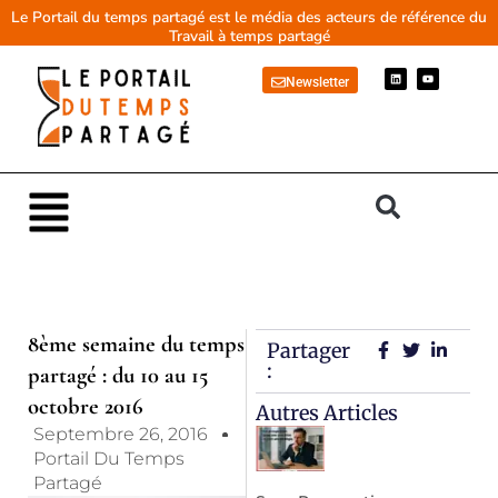
Aller
Le Portail du temps partagé est le média des acteurs de référence du
Travail à temps partagé
au
contenu
L
Y
Newsletter
i
o
n
u
k
t
e
u
d
b
i
e
n
Main
Menu
8ème semaine du temps
Partager
:
partagé : du 10 au 15
octobre 2016
Autres Articles
Septembre 26, 2016
Portail Du Temps
Partagé