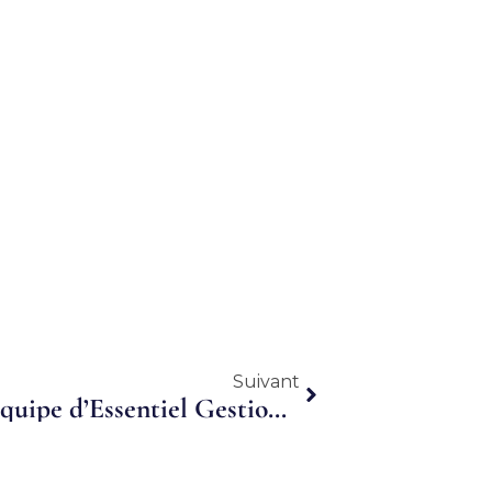
Suivant
Suivant
Yann Kervennal renforce l’équipe d’Essentiel Gestion en Ile de France