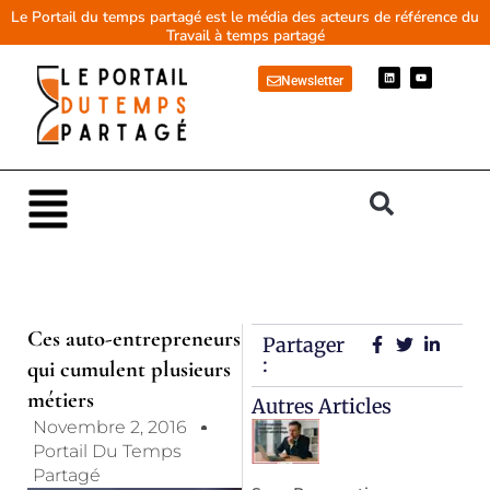
Aller
Le Portail du temps partagé est le média des acteurs de référence du
Travail à temps partagé
au
contenu
L
Y
Newsletter
i
o
n
u
k
t
e
u
d
b
i
e
n
Main
Menu
Ces auto-entrepreneurs
Partager
:
qui cumulent plusieurs
métiers
Autres Articles
Novembre 2, 2016
Portail Du Temps
Partagé