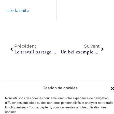
Lire la suite
Précédent
Suiva
Précédent
Suivant
Le travail partagé séduit de plus en plus
Un bel exemple de collaboration internationale
Gestion de cookies
Nous utilisons des cookies pour améliorer votre expérience de navigation,
Partenaires Or
diffuser des publicités ou des contenus personnalisés et analyser notre trafic
En cliquant sur « Tout accepter », vous consentez à notre utilisation des
cookies