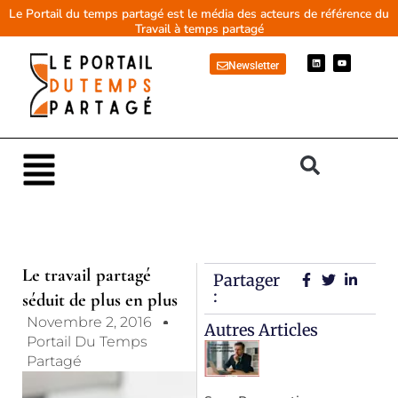
Aller
Le Portail du temps partagé est le média des acteurs de référence du
Travail à temps partagé
au
contenu
L
Y
Newsletter
i
o
n
u
k
t
e
u
d
b
i
e
n
Main
Menu
Le travail partagé
Partager
:
séduit de plus en plus
Novembre 2, 2016
Autres Articles
Portail Du Temps
Partagé