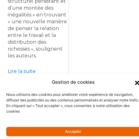
structurel persistant et
d’une montée des
inégalités » en trouvant
« une nouvelle manière
de penser la relation
entre le travail et la
distribution des
richesses », soulignent
les auteurs.
Lire la suite
Gestion de cookies
Nous utilisons des cookies pour améliorer votre expérience de navigation,
diffuser des publicités ou des contenus personnalisés et analyser notre trafic
En cliquant sur « Tout accepter », vous consentez à notre utilisation des
cookies
Précédent
Suiva
Précédent
Suivant
Les groupements d’employeurs créent les emplois de demain
Experts en temps partagé : le réseau est le levier incontournable de votre réussite !
Accepter