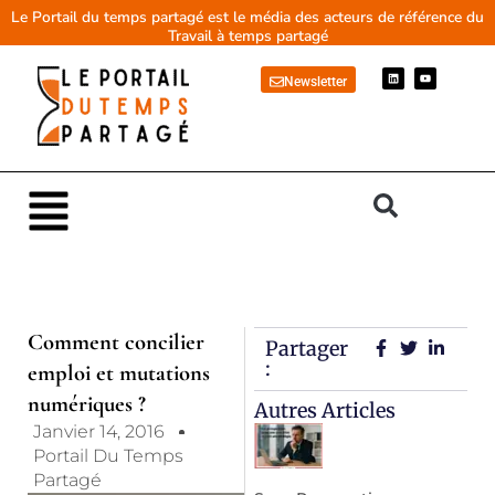
Aller
Le Portail du temps partagé est le média des acteurs de référence du
Travail à temps partagé
au
contenu
L
Y
Newsletter
i
o
n
u
k
t
e
u
d
b
i
e
n
Main
Menu
Comment concilier
Partager
:
emploi et mutations
numériques ?
Autres Articles
Janvier 14, 2016
Portail Du Temps
Partagé