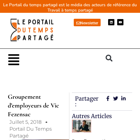
Aller
Le Portail du temps partagé est le média des acteurs de référence du
Travail à temps partagé
au
contenu
L
Y
Newsletter
i
o
n
u
k
t
e
u
d
b
i
e
n
Main
Menu
Groupement
Partager
:
d’employeurs de Vic
Fezensac
Autres Articles
Juillet 5, 2018
Portail Du Temps
Partagé