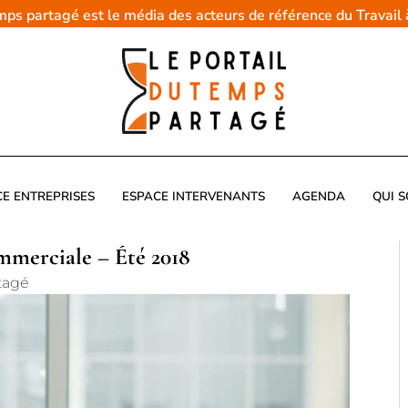
emps partagé est le média des acteurs de référence du Travail
CE ENTREPRISES
ESPACE INTERVENANTS
AGENDA
QUI 
mmerciale – Été 2018
tagé