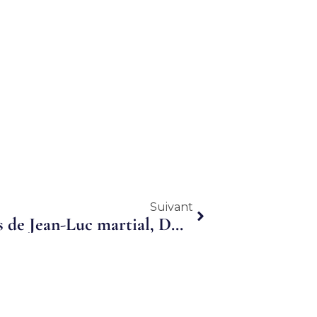
Suivant
Suivant
DRH à temps partagé : Avis de Jean-Luc martial, DG du cabinet In Extenso