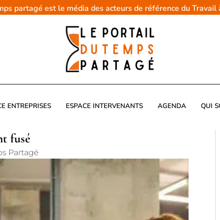
emps partagé est le média des acteurs de référence du Travail
CE ENTREPRISES
ESPACE INTERVENANTS
AGENDA
QUI 
nt fusé
ps Partagé