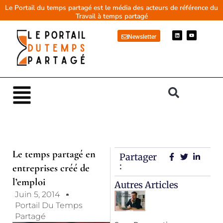
Aller
Le Portail du temps partagé est le média des acteurs de référence du
Travail à temps partagé
au
contenu
L
Y
Newsletter
i
o
n
u
k
t
e
u
d
b
i
e
n
Main
Menu
Le temps partagé en
Partager
:
entreprises créé de
l’emploi
Autres Articles
Juin 5, 2014
Portail Du Temps
Partagé