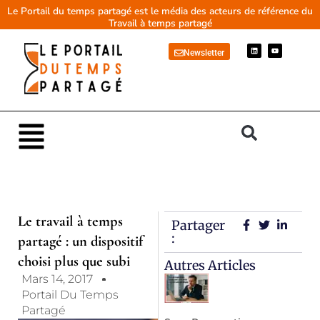
Aller
Le Portail du temps partagé est le média des acteurs de référence du
Travail à temps partagé
au
contenu
L
Y
Newsletter
i
o
n
u
k
t
e
u
d
b
i
e
n
Main
Menu
Le travail à temps
Partager
:
partagé : un dispositif
choisi plus que subi
Autres Articles
Mars 14, 2017
Portail Du Temps
Partagé