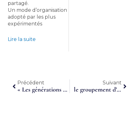
partagé.
Un mode d’organisation
adopté par les plus
expérimentés
Lire la suite
Précédent
Suiva
Précédent
Suivant
« Les générations YZ ne veulent plus travailler dans des boîtes comme les vôtres »
le groupement d’employeurs, Une modalité de recrutement à temps partagé