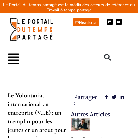
Aller
Le Portail du temps partagé est le média des acteurs de référence du
Travail à temps partagé
au
contenu
L
Y
Newsletter
i
o
n
u
k
t
e
u
d
b
i
e
n
Main
Menu
Le Volontariat
Partager
:
international en
entreprise (V.I.E) : un
Autres Articles
tremplin pour les
jeunes et un atout pour