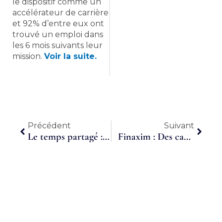
le dispositif comme un
accélérateur de carrière
et 92% d’entre eux ont
trouvé un emploi dans
les 6 mois suivants leur
mission.
Voir la suite.
Précédent
Suiva
Précédent
Suivant
Le temps partagé : et si c’était la bonne solution ?
Finaxim : Des cadres externalisés pour les entreprises