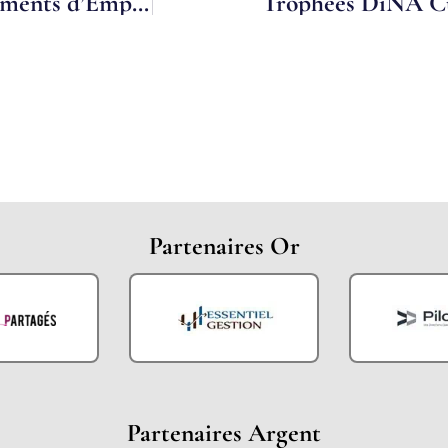
Le SNGE (Syndicat National des Groupements d’Employeurs) nouveau partenaire du Portail du temps partagé !
Trophées DiNA Cu
Partenaires Or
Partenaires Argent