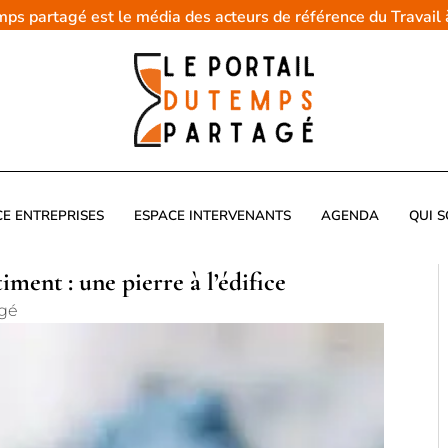
emps partagé est le média des acteurs de référence du Travail
CE ENTREPRISES
ESPACE INTERVENANTS
AGENDA
QUI 
iment : une pierre à l’édifice
agé