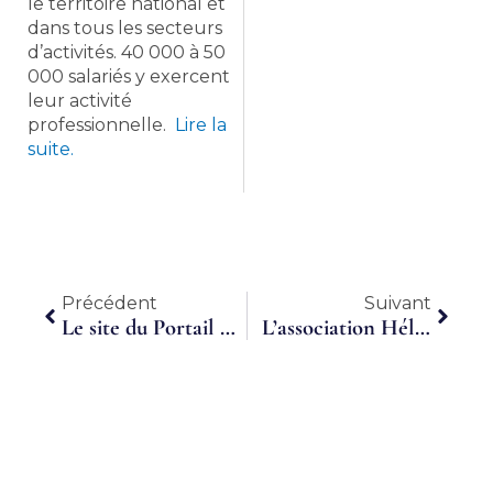
le territoire national et
dans tous les secteurs
d’activités. 40 000 à 50
000 salariés y exercent
leur activité
professionnelle.
Lire la
suite.
Précédent
Suiva
Précédent
Suivant
Le site du Portail du temps partagé poursuit son ancrage et met à votre disposition une plateforme de services accessible à tous
L’association Hélys compte étendre ses activités liées au temps partagé à Vitré