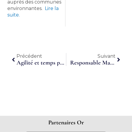
auprès des communes
environnantes.
Lire la
suite.
Précédent
Suiva
Précédent
Suivant
Agilité et temps partagé : pour plus d’efficacité au sein des PME
Responsable Marketing et Communication à temps Partagé_Pourquoi
Partenaires Or