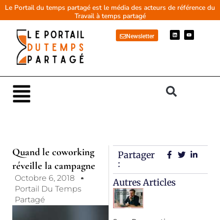
Aller
Le Portail du temps partagé est le média des acteurs de référence du
Travail à temps partagé
au
contenu
L
Y
Newsletter
i
o
n
u
k
t
e
u
d
b
i
e
n
Main
Menu
Quand le coworking
Partager
:
réveille la campagne
Octobre 6, 2018
Autres Articles
Portail Du Temps
Partagé