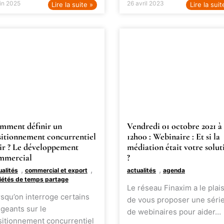
uin 2025
26 avril 2023
Lire la suite »
Lire la suit
mment définir un
Vendredi 01 octobre 2021 à
sitionnement concurrentiel
12h00 : Webinaire : Et si la
air ? Le développement
médiation était votre solut
mmercial
?
,
,
,
ualités
commercial et export
actualités
agenda
iétés de temps partage
Le réseau Finaxim a le plais
squ’on interroge certains
de vous proposer une séri
igeants sur le
de webinaires pour aider…
sitionnement concurrentiel