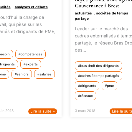
Gouvernance à Brest
,
ualités
analyses et débats
,
actualités
sociétés de temps
ourd’hui la charge de
partage
vail, qui pèse sur les
Leader sur le marché des
ariés et dirigeants de PME,
cadres externalisés à temp
partagé, le réseau Bras Dro
des…
besoin
compétences
dirigeants
experts
bras droit des dirigeants
pme
seniors
salariés
cadres à temps partagés
dirigeants
pme
réseaux
juin 2018
3 mars 2018
Lire la suite »
Lire la suit