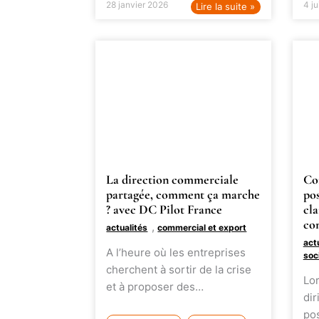
28 janvier 2026
4 j
Lire la suite »
La direction commerciale
Co
partagée, comment ça marche
po
? avec DC Pilot France
cl
co
,
actualités
commercial et export
act
A l’heure où les entreprises
soc
cherchent à sortir de la crise
Lor
et à proposer des…
dir
po