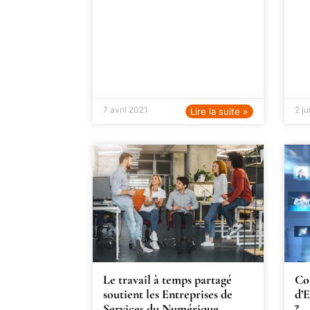
7 avril 2021
2 j
Lire la suite »
Le travail à temps partagé
Co
soutient les Entreprises de
d’E
Services du Numérique
?