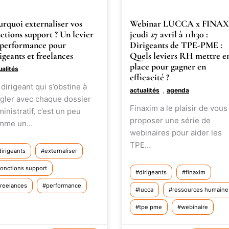
rquoi externaliser vos
Webinar LUCCA x FINA
ctions support ? Un levier
jeudi 27 avril à 11h30 :
 performance pour
Dirigeants de TPE-PME :
igeants et freelances
Quels leviers RH mettre e
place pour gagner en
ualités
efficacité ?
dirigeant qui s’obstine à
,
actualités
agenda
gler avec chaque dossier
Finaxim a le plaisir de vous
inistratif, c’est un peu
proposer une série de
mme un…
webinaires pour aider les
TPE…
dirigeants
externaliser
fonctions support
dirigeants
finaxim
freelances
performance
lucca
ressources humaine
tpe pme
webinaire