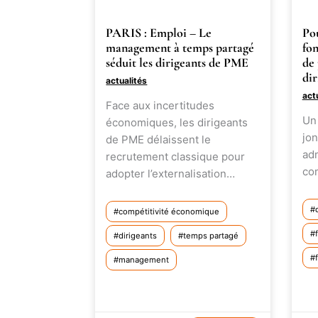
PARIS : Emploi – Le
Pou
management à temps partagé
fon
séduit les dirigeants de PME
de
dir
actualités
act
Face aux incertitudes
Un 
économiques, les dirigeants
jon
de PME délaissent le
adm
recrutement classique pour
co
adopter l’externalisation…
compétitivité économique
dirigeants
temps partagé
management