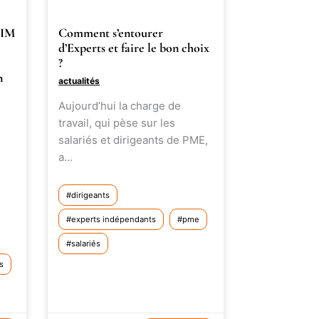
XIM
Comment s’entourer
d’Experts et faire le bon choix
?
n
actualités
Aujourd’hui la charge de
travail, qui pèse sur les
salariés et dirigeants de PME,
a…
dirigeants
experts indépendants
pme
salariés
s