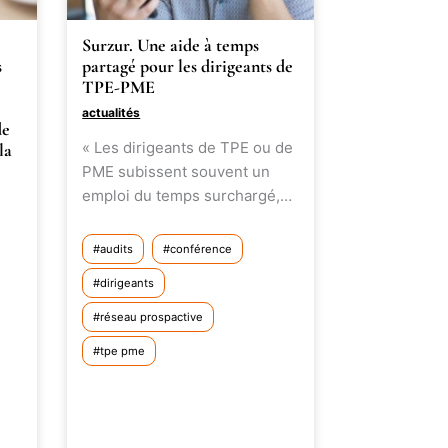
Surzur. Une aide à temps
s
partagé pour les dirigeants de
TPE-PME
actualités
de
« Les dirigeants de TPE ou de
la
PME subissent souvent un
emploi du temps surchargé,…
audits
conférence
dirigeants
réseau prospactive
tpe pme