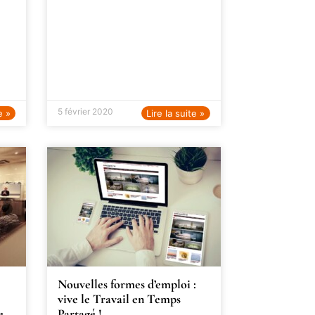
5 février 2020
e »
Lire la suite »
Nouvelles formes d’emploi :
vive le Travail en Temps
e
Partagé !