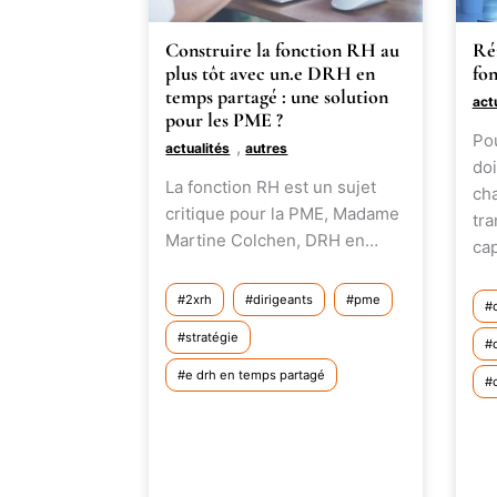
Construire la fonction RH au
Ré
plus tôt avec un.e DRH en
fo
temps partagé : une solution
act
pour les PME ?
Pou
,
actualités
autres
doi
La fonction RH est un sujet
ch
critique pour la PME, Madame
tra
Martine Colchen, DRH en…
ca
2xrh
dirigeants
pme
stratégie
e drh en temps partagé