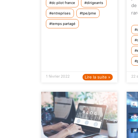
dc pilot france
dirigeants
de 
ra
entreprises
tpe/pme
temps partagé
1 février 2022
22 
Lire la suite »