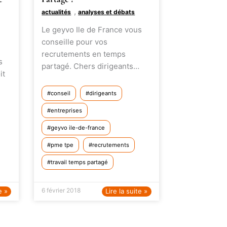
,
actualités
analyses et débats
Le geyvo Ile de France vous
conseille pour vos
recrutements en temps
s
partagé. Chers dirigeants…
it
conseil
dirigeants
entreprises
geyvo ile-de-france
pme tpe
recrutements
travail temps partagé
6 février 2018
e »
Lire la suite »