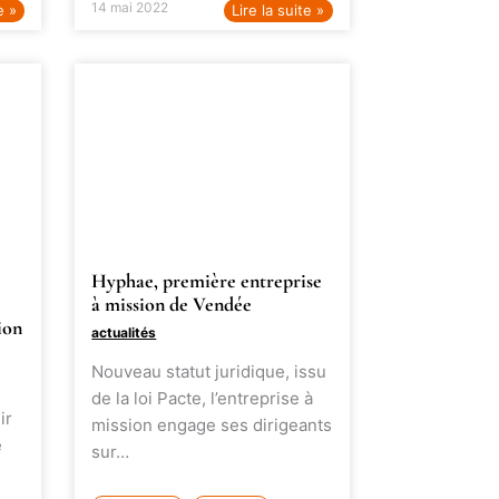
14 mai 2022
e »
Lire la suite »
Hyphae, première entreprise
à mission de Vendée
ion
actualités
Nouveau statut juridique, issu
de la loi Pacte, l’entreprise à
ir
mission engage ses dirigeants
e
sur…