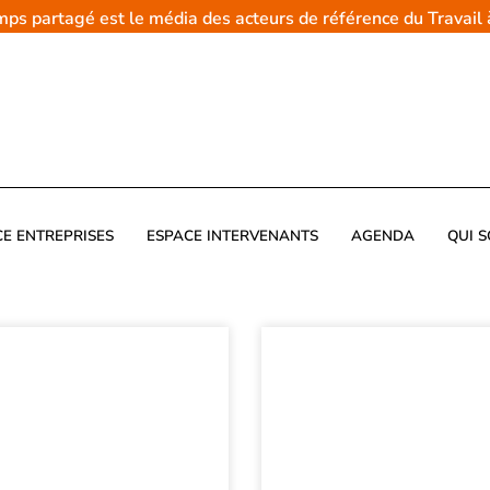
emps partagé est le média des acteurs de référence du Travail
CE ENTREPRISES
ESPACE INTERVENANTS
AGENDA
QUI 