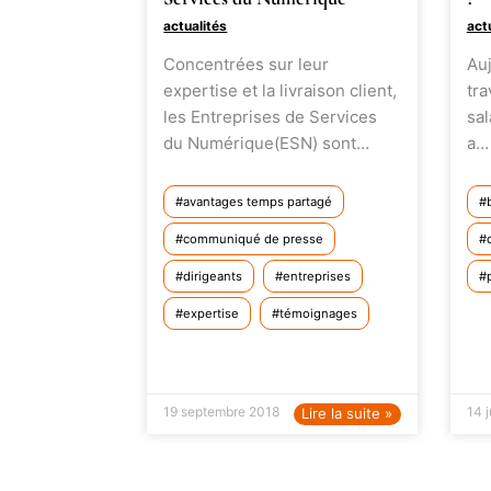
actualités
act
Concentrées sur leur
Auj
expertise et la livraison client,
tra
les Entreprises de Services
sal
du Numérique(ESN) sont…
a…
avantages temps partagé
communiqué de presse
dirigeants
entreprises
expertise
témoignages
19 septembre 2018
14 
Lire la suite »