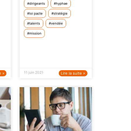
dirigeants
hyphae
loi pacte
stratégie
talents
vendée
mission
11 juin 2021
e »
Lire la suite »