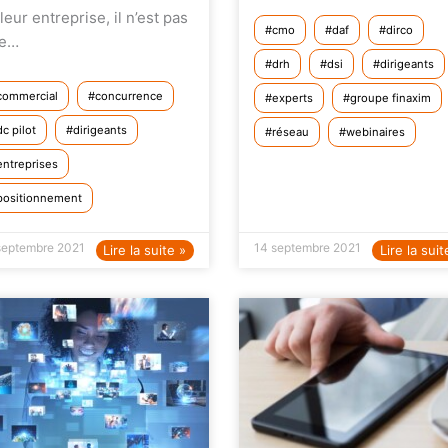
leur entreprise, il n’est pas
cmo
daf
dirco
re…
drh
dsi
dirigeants
commercial
concurrence
experts
groupe finaxim
dc pilot
dirigeants
réseau
webinaires
entreprises
positionnement
septembre 2021
14 septembre 2021
Lire la suite »
Lire la suit