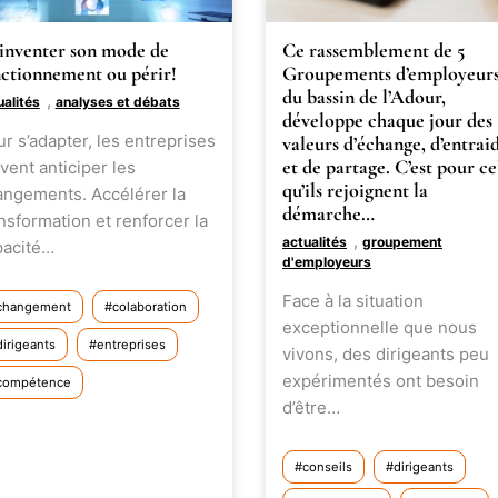
inventer son mode de
Ce rassemblement de 5
nctionnement ou périr!
Groupements d’employeur
du bassin de l’Adour,
,
ualités
analyses et débats
développe chaque jour des
r s’adapter, les entreprises
valeurs d’échange, d’entrai
et de partage. C’est pour ce
vent anticiper les
qu’ils rejoignent la
angements. Accélérer la
démarche…
nsformation et renforcer la
,
actualités
groupement
pacité…
d'employeurs
Face à la situation
changement
colaboration
exceptionnelle que nous
dirigeants
entreprises
vivons, des dirigeants peu
expérimentés ont besoin
compétence
d’être…
conseils
dirigeants