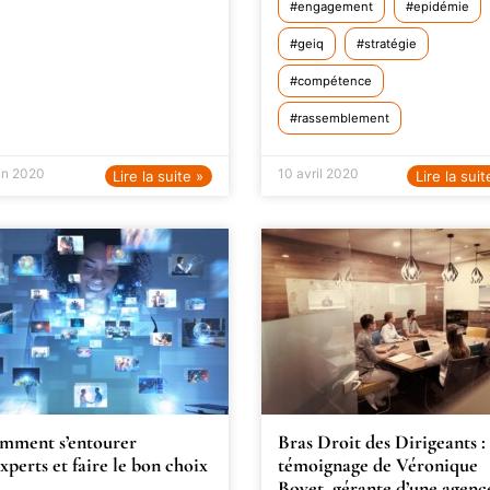
engagement
epidémie
geiq
stratégie
compétence
rassemblement
uin 2020
10 avril 2020
Lire la suite »
Lire la suit
mment s’entourer
Bras Droit des Dirigeants :
xperts et faire le bon choix
témoignage de Véronique
Boyet, gérante d’une agenc