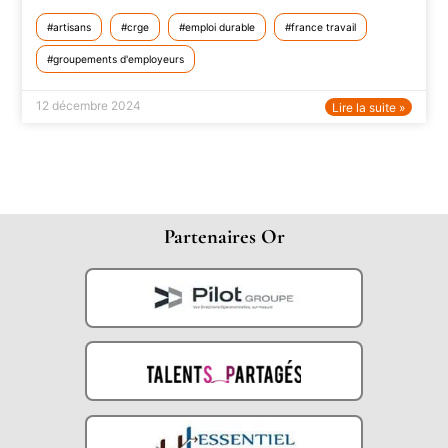
artisans
crge
emploi durable
france travail
groupements d'employeurs
12 décembre 2024
Lire la suite »
Partenaires Or