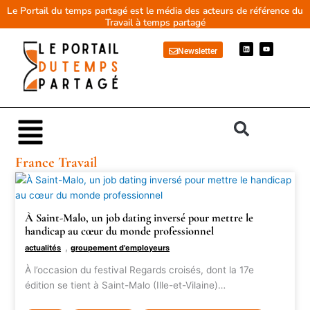
Aller
Le Portail du temps partagé est le média des acteurs de référence du
Travail à temps partagé
au
contenu
L
Y
Newsletter
i
o
n
u
k
t
e
u
d
b
i
e
n
Main
Menu
France Travail
À Saint-Malo, un job dating inversé pour mettre le
handicap au cœur du monde professionnel
,
actualités
groupement d'employeurs
À l’occasion du festival Regards croisés, dont la 17e
édition se tient à Saint-Malo (Ille-et-Vilaine)…