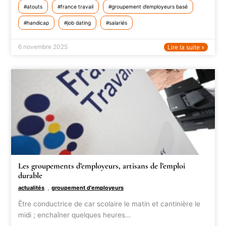
atouts
france travail
groupement d’employeurs basé
handicap
job dating
salariés
6 novembre 2025
Lire la suite »
Les groupements d’employeurs, artisans de l’emploi
durable
,
actualités
groupement d'employeurs
Être conductrice de car scolaire le matin et cantinière le
midi ; enchaîner quelques heures…