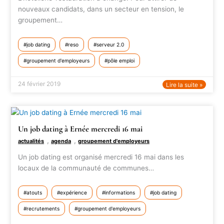
nouveaux candidats, dans un secteur en tension, le
groupement…
job dating
reso
serveur 2.0
groupement d'employeurs
pôle emploi
24 février 2019
Lire la suite »
Un job dating à Ernée mercredi 16 mai
,
,
actualités
agenda
groupement d'employeurs
Un job dating est organisé mercredi 16 mai dans les
locaux de la communauté de communes…
atouts
expérience
informations
job dating
recrutements
groupement d'employeurs