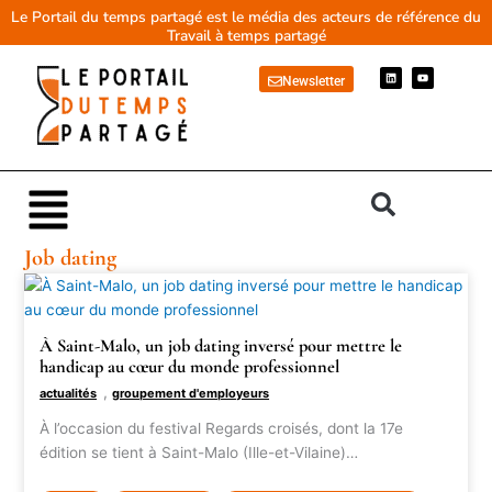
Aller
Le Portail du temps partagé est le média des acteurs de référence du
Travail à temps partagé
au
contenu
L
Y
Newsletter
i
o
n
u
k
t
e
u
d
b
i
e
n
Main
Menu
Job dating
À Saint-Malo, un job dating inversé pour mettre le
handicap au cœur du monde professionnel
,
actualités
groupement d'employeurs
À l’occasion du festival Regards croisés, dont la 17e
édition se tient à Saint-Malo (Ille-et-Vilaine)…