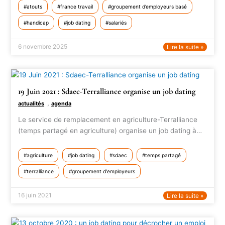
atouts
france travail
groupement d’employeurs basé
handicap
job dating
salariés
6 novembre 2025
Lire la suite »
19 Juin 2021 : Sdaec-Terralliance organise un job dating
,
actualités
agenda
Le service de remplacement en agriculture-Terralliance
(temps partagé en agriculture) organise un job dating à…
agriculture
job dating
sdaec
temps partagé
terralliance
groupement d'employeurs
16 juin 2021
Lire la suite »