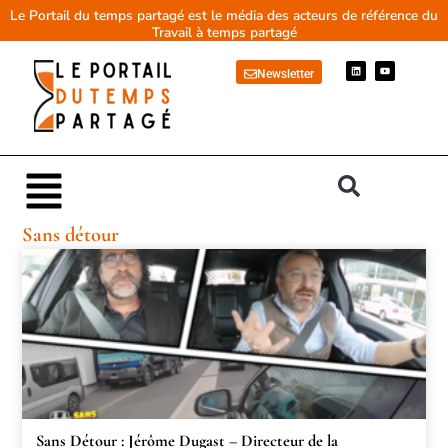
Aller
Le Portail du temps partagé est le média des acteurs de référence du
Travail à temps partagé
au
contenu
L
Y
Newsletter
i
o
n
u
k
t
e
u
d
b
i
e
n
Main
Menu
Sans détour
Sans Détour : Jérôme Dugast – Directeur de la