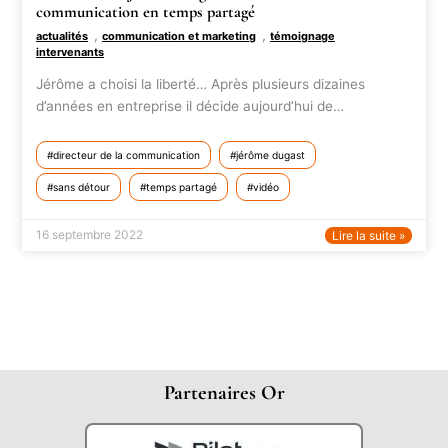
communication en temps partagé
,
,
actualités
communication et marketing
témoignage
intervenants
Jérôme a choisi la liberté… Après plusieurs dizaines
d’années en entreprise il décide aujourd’hui de…
directeur de la communication
jérôme dugast
sans détour
temps partagé
vidéo
16 septembre 2022
Lire la suite »
Partenaires Or