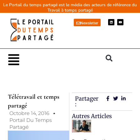
Aller
Le Portail du temps partagé est le média des acteurs de référence du
Travail à temps partagé
au
contenu
L
Y
Newsletter
i
o
n
u
k
t
e
u
d
b
i
e
n
Main
Menu
Télétravail et temps
Partager
:
partagé
Octobre 14, 2016
Autres Articles
Portail Du Temps
Partagé