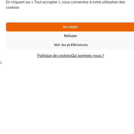
En cliquant sur « Tout accepter », vous consentez à notre utilisation des
cookies
Accepter
Refuser
Voir les préférences
Politique de cookies
Qui sommes-nous ?
Partenaires Techniques
Partenaires Institutionnels