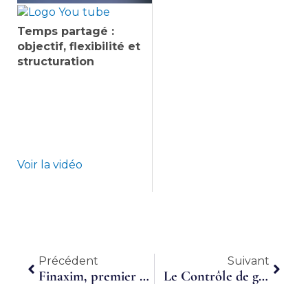
Temps partagé :
objectif, flexibilité et
structuration
Voir la vidéo
Précédent
Suiva
Précédent
Suivant
Finaxim, premier réseau national du travail en temps partagé, célèbre ses 10 ans d’activité en région Rhône-Alpes !
Le Contrôle de gestion et financier à temps partagé